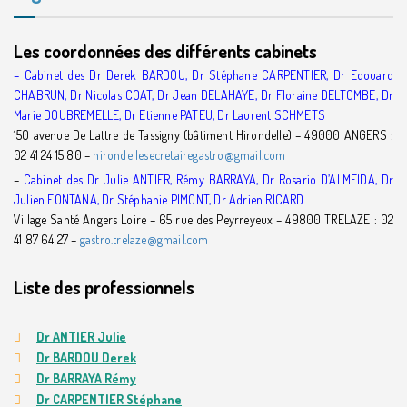
Les coordonnées des différents cabinets
– Cabinet des Dr Derek BARDOU, Dr Stéphane CARPENTIER, Dr Edouard
CHABRUN, Dr Nicolas COAT, Dr Jean DELAHAYE, Dr Floraine DELTOMBE, Dr
Marie DOUBREMELLE, Dr Etienne PATEU, Dr Laurent SCHMETS
150 avenue De Lattre de Tassigny (bâtiment Hirondelle) – 49000 ANGERS :
02 41 24 15 80 –
hirondellesecretairegastro@gmail.com
–
Cabinet des Dr Julie ANTIER, Rémy BARRAYA, Dr Rosario D’ALMEIDA, Dr
Julien FONTANA, Dr Stéphanie PIMONT, Dr Adrien RICARD
Village Santé Angers Loire – 65 rue des Peyrreyeux – 49800 TRELAZE : 02
41 87 64 27 –
gastro.trelaze@gmail.com
Liste des professionnels
Dr ANTIER Julie
Dr BARDOU Derek
Dr BARRAYA Rémy
Dr CARPENTIER Stéphane