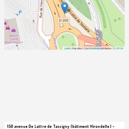
Leaflet
| Map data ©
OpenStreetMap
contributors,
CC-BY-SA
150 avenue De Lattre de Tassigny (bâtiment Hirondelle) –