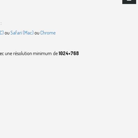
:
C)
ou
Safari (Mac)
ou
Chrome
vec une résolution minimum de
1024×768