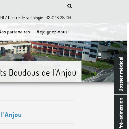
 91 / Centre de radiologie : 02 41 18 28 00
Nos partenaires
Rejoignez-nous !
Dossier médical
tits Doudous de l’Anjou
Pré-admission
 l’Anjou