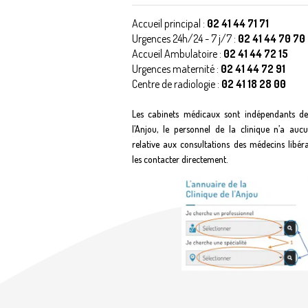
Accueil principal :
02 41 44 71 71
Urgences 24h/24 - 7 j/7 :
02 41 44 70 70
Accueil Ambulatoire :
02 41 44 72 15
Urgences maternité :
02 41 44 72 91
Centre de radiologie :
02 41 18 28 00
Les cabinets médicaux sont indépendants de
l’Anjou, le personnel de la clinique n’a auc
relative aux consultations des médecins libér
les contacter directement.