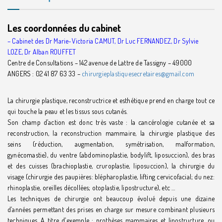
Les coordonnées du cabinet
– Cabinet des Dr Marie-Victoria CAMUT, Dr Luc FERNANDEZ, Dr Sylvie
LOZE, Dr Alban ROUFFET
Centre de Consultations – 142 avenue de Lattre de Tassigny – 49000
ANGERS : 02 41 87 63 33 –
chirurgieplastiquesecretaires@gmail.com
La chirurgie plastique, reconstructrice et esthétique prend en charge tout ce
qui touche la peau et les tissus sous cutanés.
Son champ d’action est donc très vaste : la cancérologie cutanée et sa
reconstruction, la reconstruction mammaire, la chirurgie plastique des
seins (réduction, augmentation, symétrisation, malformation,
gynécomastie), du ventre (abdominoplastie, bodylift, liposuccion), des bras
et des cuisses (brachioplastie, cruroplastie, liposuccion), la chirurgie du
visage (chirurgie des paupières: blépharoplastie, lifting cervicofacial; du nez:
rhinoplastie, oreilles décollées; otoplastie, lipostructure), etc …
Les techniques de chirurgie ont beaucoup évolué depuis une dizaine
d’années permettant des prises en charge sur mesure combinant plusieurs
techniques. A titre d’exemple : prothèses mammaires et lipostructure, ou