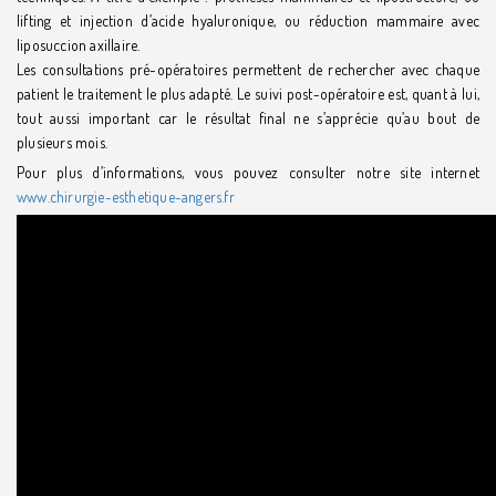
lifting et injection d’acide hyaluronique, ou réduction mammaire avec
liposuccion axillaire.
Les consultations pré-opératoires permettent de rechercher avec chaque
patient le traitement le plus adapté. Le suivi post-opératoire est, quant à lui,
tout aussi important car le résultat final ne s’apprécie qu’au bout de
plusieurs mois.
Pour plus d’informations, vous pouvez consulter notre site internet
www.chirurgie-esthetique-angers.fr