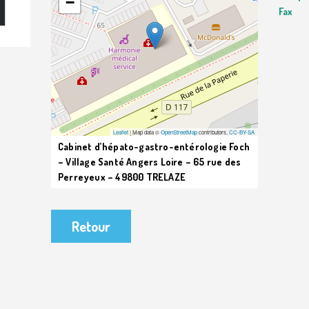
−
Fax
Leaflet
| Map data ©
OpenStreetMap
contributors,
CC-BY-SA
Cabinet d’hépato-gastro-entérologie Foch
– Village Santé Angers Loire – 65 rue des
Perreyeux – 49800 TRELAZE
Retour