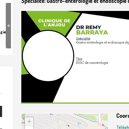
Spécialité: Gastro-entérologie et endoscopie 
Next
Centre Spécialisé Obésité
Chirurgi
Coor
+
Télép