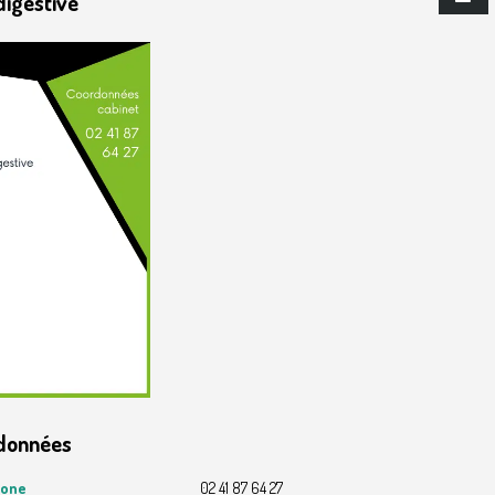
digestive
e digestive et viscérale
Chirurgie générale et oncologi
données
hone
02 41 87 64 27