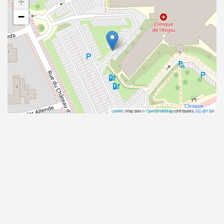
+
−
Leaflet
| Map data ©
OpenStreetMap
contributors,
CC-BY-SA