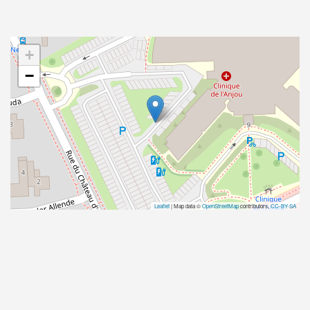
+
−
Leaflet
| Map data ©
OpenStreetMap
contributors,
CC-BY-SA