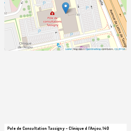
Leaflet
| Map data ©
OpenStreetMap
contributors,
CC-BY-SA
Pole de Consultation Tassigny – Clinique d l’Anjou, 140