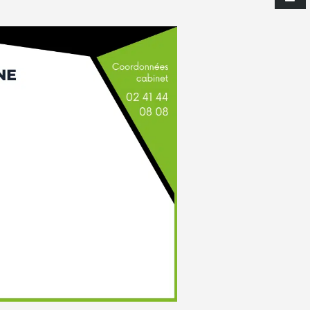
re Spécialisé Obésité
Chirurgie digestive et viscéra