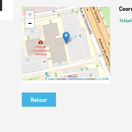
Coor
+
Télép
−
Leaflet
| Map data ©
OpenStreetMap
contributors,
CC-BY-SA
Retour