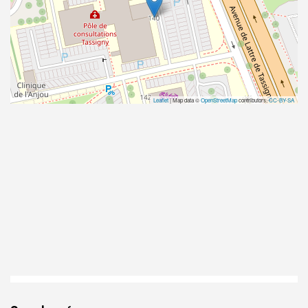
Leaflet
| Map data ©
OpenStreetMap
contributors,
CC-BY-SA