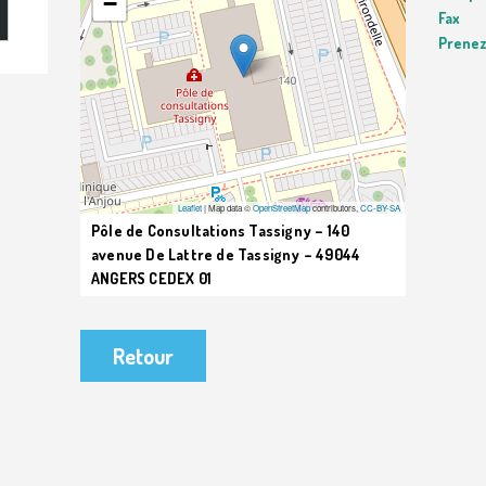
−
Fax
Prenez
Leaflet
| Map data ©
OpenStreetMap
contributors,
CC-BY-SA
Pôle de Consultations Tassigny – 140
avenue De Lattre de Tassigny – 49044
ANGERS CEDEX 01
Retour