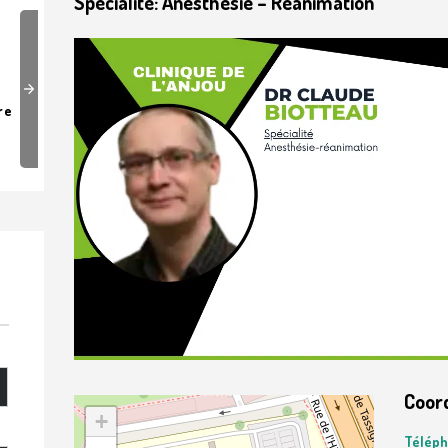
Spécialité: Anesthésie – Réanimation
Next
re
Cardiologie
Cent
Coor
+
Télép