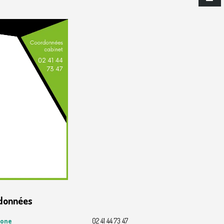
re Spécialisé Obésité
Chirurgie digestive et viscéra
données
hone
02 41 44 73 47