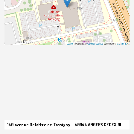
Leaflet
| Map data ©
OpenStreetMap
contributors,
CC-BY-SA
140 avenue Delattre de Tassigny – 49044 ANGERS CEDEX 01