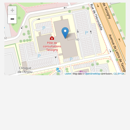
+
−
Leaflet
| Map data ©
OpenStreetMap
contributors,
CC-BY-SA