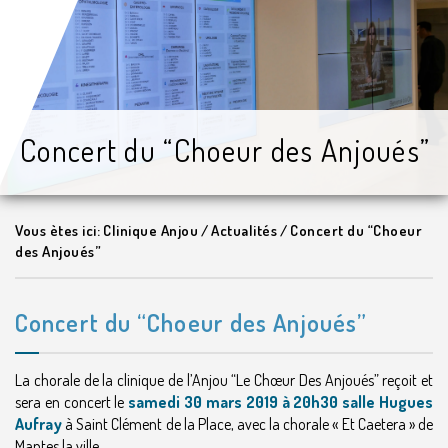
Concert du “Choeur des Anjoués”
Vous ètes ici:
Clinique Anjou
/
Actualités
/
Concert du “Choeur
des Anjoués”
Concert du “Choeur des Anjoués”
La chorale de la clinique de l’Anjou “Le Chœur Des Anjoués” reçoit et
sera en concert le
samedi 30 mars 2019 à 20h30 salle Hugues
Aufray
à Saint Clément de la Place, avec la chorale « Et Caetera » de
Mantes la ville.