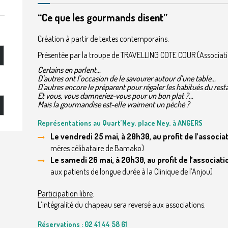
“Ce que les gourmands disent”
Création à partir de textes contemporains.
Présentée par la troupe de TRAVELLING COTE COUR (Associati
Certains en parlent…
D’autres ont l’occasion de le savourer autour d’une table…
D’autres encore le préparent pour régaler les habitués du res
Et vous, vous damneriez-vous pour un bon plat ?…
Mais la gourmandise est-elle vraiment un péché ?
Représentations au Quart’Ney, place Ney, à ANGERS
Le vendredi 25 mai, à 20h30, au profit de l’associ
mères célibataire de Bamako)
Le samedi 26 mai, à 20h30, au profit de l’associa
aux patients de longue durée à la Clinique de l’Anjou)
Participation libre
.
L’intégralité du chapeau sera reversé aux associations.
Réservations : 02 41 44 58 61